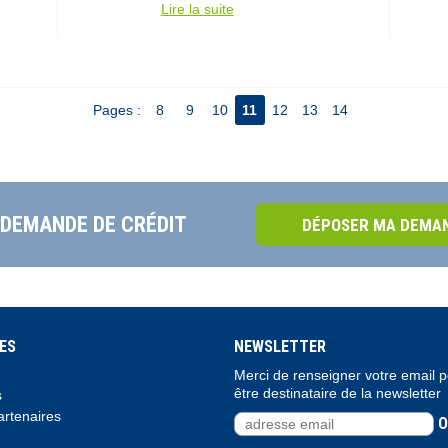
Lire la suite
Pages :
8
9
10
11
12
13
14
 DEMANDE DE CRÉDIT
DÉPOSER MA DEMAN
ES
NEWSLETTER
Merci de renseigner votre email 
être destinataire de la newsletter
s
rtenaires
O