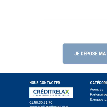
JE DÉPOSE MA
NOUS CONTACTER
CATÉGORI
Agences
Partenaire
Banques pa
01.58.30.81.70
contacts@creditrelax.com