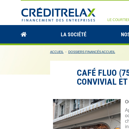
LE COURTIE
LA SOCIÉTÉ
NOS
ACCUEIL
-
DOSSIERS FINANCÉS ACCUEIL
CAFÉ FLUO (75
CONVIVIAL ET
O
Ap
oc
ch
in