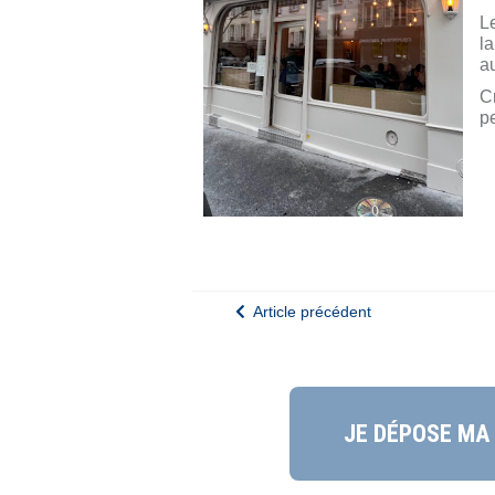
Le
la
au
Cr
pe
Article précédent
JE DÉPOSE MA