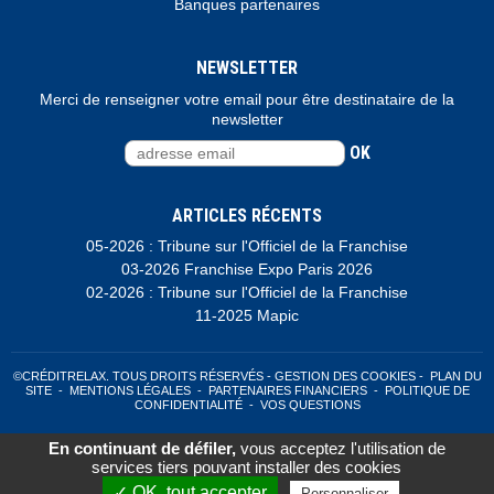
Banques partenaires
NEWSLETTER
Merci de renseigner votre email pour être destinataire de la
newsletter
OK
ARTICLES RÉCENTS
05-2026 : Tribune sur l'Officiel de la Franchise
03-2026 Franchise Expo Paris 2026
02-2026 : Tribune sur l'Officiel de la Franchise
11-2025 Mapic
©CRÉDITRELAX. TOUS DROITS RÉSERVÉS -
GESTION DES COOKIES
-
PLAN DU
SITE
-
MENTIONS LÉGALES
-
PARTENAIRES FINANCIERS
-
POLITIQUE DE
CONFIDENTIALITÉ
-
VOS QUESTIONS
En continuant de défiler,
vous acceptez l'utilisation de
Clikeo
services tiers pouvant installer des cookies
✓ OK, tout accepter
Personnaliser