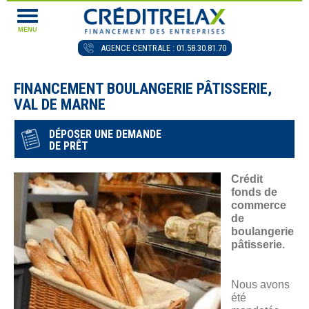
MENU
AGENCE CENTRALE : 01.58.30.81.70
FINANCEMENT BOULANGERIE PÂTISSERIE,
VAL DE MARNE
DÉPOSER UNE DEMANDE
DE PRÊT
Crédit
fonds de
commerce
de
boulangerie
pâtisserie.
Nous avons
été